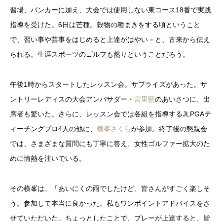
習場、バンカーに加え、大会では使用しない東コース18番で実践
指導を受けた。6日は芒種。穀物の種まきをする頃ということ
で、習い事や芸事をはじめると上達がはやい－と、古来から伝え
られる。生涯スポーツのゴルフも然りということだろう。
午後1時からスタートしたレッスン会。サプライズがあった。サ
ントリーレディスの大会アンバサダー・
宮里藍
のあいさつに、出
席者も驚いた。さらに、レッスン会では各組を指導するJLPGAテ
ィーチングプロ4人の他に、
横峯さくら
が参加。終了後の懇親会
では、さまざまな質問にも丁寧に答え、女性ゴルファー拡大のた
めに情熱を注いでいる。
その横峯は、「あいにくの雨でしたけど、皆さんがすごく楽しそ
う。参加して本当に良かった。私もワンポイントアドバイスをさ
せていただいた。ちょっとしたことで、プレーが上達すると、皆