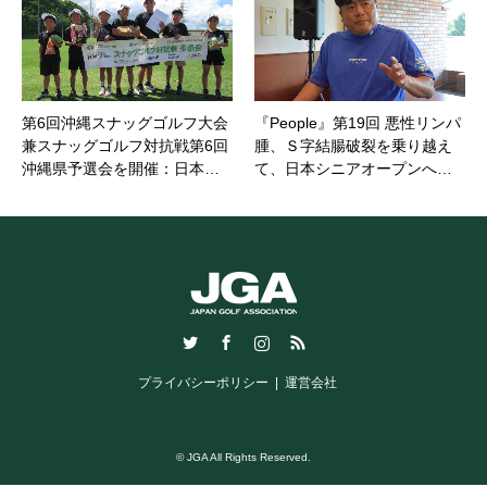
第6回沖縄スナッグゴルフ大会
『People』第19回 悪性リンパ
兼スナッグゴルフ対抗戦第6回
腫、Ｓ字結腸破裂を乗り越え
沖縄県予選会を開催：日本…
て、日本シニアオープンへ…
Twitter
Facebook
Instagram
RSS
プライバシーポリシー
運営会社
© JGA All Rights Reserved.