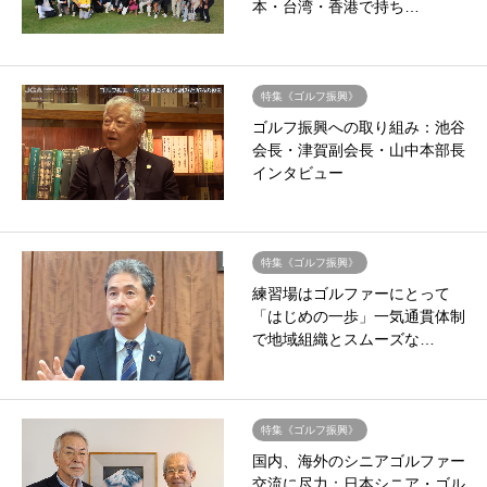
本・台湾・香港で持ち…
特集《ゴルフ振興》
ゴルフ振興への取り組み：池谷
会長・津賀副会長・山中本部長
インタビュー
特集《ゴルフ振興》
練習場はゴルファーにとって
「はじめの一歩」一気通貫体制
で地域組織とスムーズな…
特集《ゴルフ振興》
国内、海外のシニアゴルファー
交流に尽力：日本シニア・ゴル