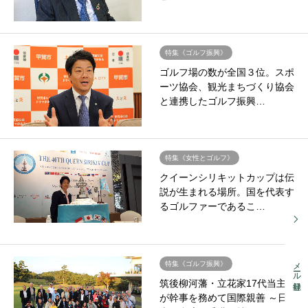
特集《ゴルフ振興》
ゴルフ場の数が全国３位。スポ
ーツ協会、観光まちづくり協会
と連携したゴルフ振興…
特集《女性とゴルフ》
クイーンシリキットカップは伝
説が生まれる場所。国を代表す
るゴルファーであるこ…
メール登録
特集《ゴルフ振興》
筑後柳河藩・立花家17代当主
が幹事を務めて国際親善 ～日