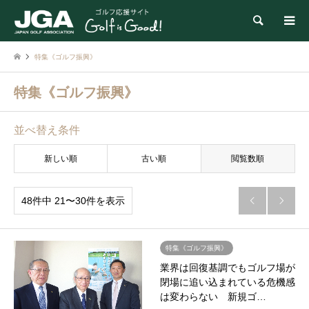
検索
特集《ゴルフ振興》
特集《ゴルフ振興》
並べ替え条件
新しい順
古い順
閲覧数順
48件中 21〜30件を表示


特集《ゴルフ振興》
業界は回復基調でもゴルフ場が
閉場に追い込まれている危機感
は変わらない 新規ゴ…