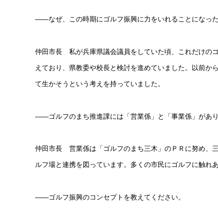
――なぜ、この時期にゴルフ振興に力をいれることになっ
仲田市長 私が兵庫県議会議員をしていた頃、これだけの
えており、県教委や校長と検討を進めていました。以前か
て生かそうという考えを持っていました。
――ゴルフのまち推進課には「営業係」と「事業係」があ
仲田市長 営業係は「ゴルフのまち三木」のＰＲに努め、
ルフ場と連携を図っています。多くの市民にゴルフに触れ
――ゴルフ振興のコンセプトを教えてください。