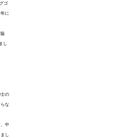
グゴ
昨年に
フ協
まし
紳士の
ならな
す。中
きまし