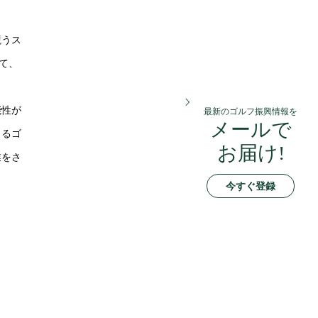
競うス
て、
能性が
最新のゴルフ振興情報を
メールで
よるゴ
お届け!
業をさ
今すぐ登録