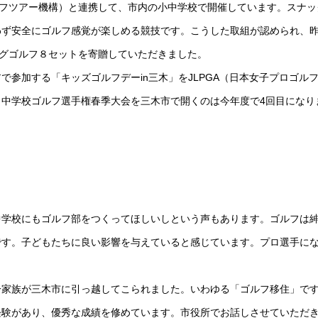
ルフツアー機構）と連携して、市内の小中学校で開催しています。スナッ
わず安全にゴルフ感覚が楽しめる競技です。こうした取組が認められ、
ッグゴルフ８セットを寄贈していただきました。
参加する「キッズゴルフデーin三木」をJLPGA（日本女子プロゴル
中学校ゴルフ選手権春季大会を三木市で開くのは今年度で4回目になり
中学校にもゴルフ部をつくってほしいしという声もあります。ゴルフは
です。子どもたちに良い影響を与えていると感じています。プロ選手に
。
一家族が三木市に引っ越してこられました。いわゆる「ゴルフ移住」で
経験があり、優秀な成績を修めています。市役所でお話しさせていただ