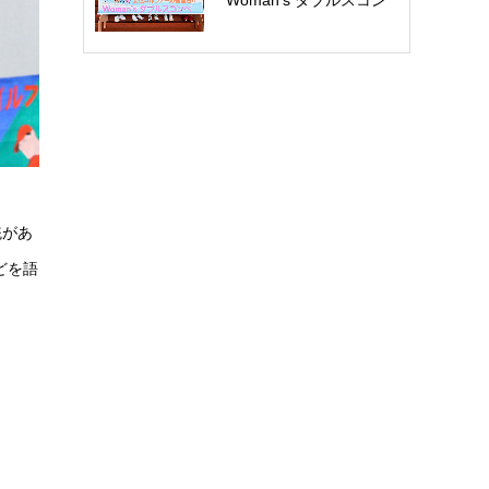
Woman’s ダブルスコン
ペ開催報告：五…
統があ
どを語