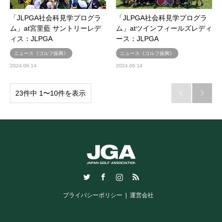
「JLPGA社会科見学プログラ
「JLPGA社会科見学プログラ
ム」at宮里藍 サントリーレデ
ム」atツインフィールズレディ
ィス：JLPGA
ース：JLPGA
ニュース《ゴルフ振興》
ニュース《ゴルフ振興》
2024.06.14
2024.06.14
23件中 1〜10件を表示


Twitter
Facebook
Instagram
RSS
プライバシーポリシー
運営会社