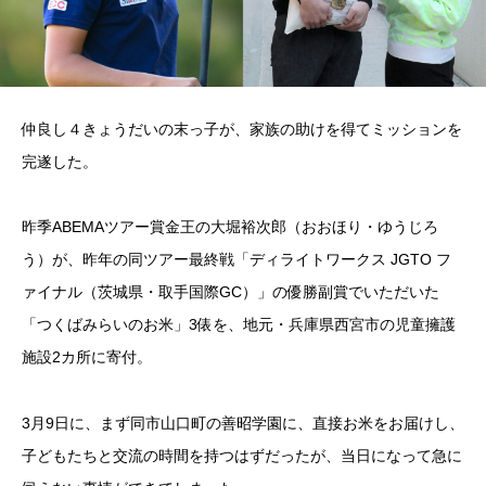
仲良し４きょうだいの末っ子が、家族の助けを得てミッションを
完遂した。
昨季ABEMAツアー賞金王の大堀裕次郎（おおほり・ゆうじろ
う）が、昨年の同ツアー最終戦「ディライトワークス JGTO フ
ァイナル（茨城県・取手国際GC）」の優勝副賞でいただいた
「つくばみらいのお米」3俵を、地元・兵庫県西宮市の児童擁護
施設2カ所に寄付。
3月9日に、まず同市山口町の善昭学園に、直接お米をお届けし、
子どもたちと交流の時間を持つはずだったが、当日になって急に