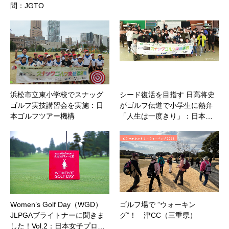
問：JGTO
浜松市立東小学校でスナッグ
シード復活を目指す 日高将史
ゴルフ実技講習会を実施：日
がゴルフ伝道で小学生に熱弁
本ゴルフツアー機構
「人生は一度きり」：日本…
Women’s Golf Day（WGD）
ゴルフ場で ”ウォーキン
JLPGAブライトナーに聞きま
グ”！ 津CC（三重県）
した！Vol.2：日本女子プロ…