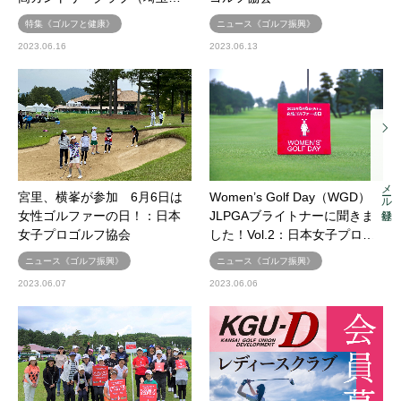
特集《ゴルフと健康》
ニュース《ゴルフ振興》
2023.06.16
2023.06.13
メール登録
宮里、横峯が参加 6月6日は
Women’s Golf Day（WGD）
女性ゴルファーの日！：日本
JLPGAブライトナーに聞きま
女子プロゴルフ協会
した！Vol.2：日本女子プロ…
ニュース《ゴルフ振興》
ニュース《ゴルフ振興》
2023.06.07
2023.06.06