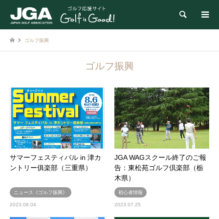
検索
ゴルフ振興
ゴルフ振興
サマーフェスティバル in 津カ
JGA WAGスクール終了のご報
ントリー俱楽部（三重県）
告：東松苑ゴルフ倶楽部（栃
木県）
ニュース《ゴルフ振興》
初心者情報
2023.08.04
2023.07.25