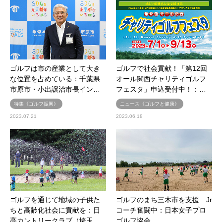
ゴルフは市の産業として大き
ゴルフで社会貢献！「第12回
な位置を占めている：千葉県
オール関西チャリティゴルフ
市原市・小出譲治市長イン…
フェスタ」申込受付中！：…
特集《ゴルフ振興》
ニュース《ゴルフと健康》
2023.07.21
2023.06.18
ゴルフを通じて地域の子供た
ゴルフのまち三木市を支援 Jr
ちと高齢化社会に貢献を：日
コーチ奮闘中：日本女子プロ
高カントリークラブ（埼玉…
ゴルフ協会