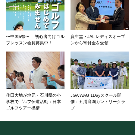
〜中国5県〜 初心者向けゴル
資生堂・JAL レディスオープ
フレッスン会員募集中！
ンから寄付金を受領
作田大地が地元・石川県の小
JGA WAG 1Dayスクール開
学校でゴルフ伝道活動：日本
催：五浦庭園カントリークラ
ゴルフツアー機構
ブ