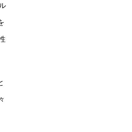
ル
を
性
と
々