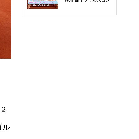
Woman’s ダブルスコン
ペ開催報告：五…
で２
ゴル