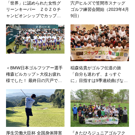
「世界」に認められた女性グ
宍戸ヒルズで笠間市スナッグ
リーンキーパー ＺＯＺＯチ
ゴルフ練習会開始（2023年4月
ャンピオンシップでカップ…
9日）
＜BMW日本ゴルフツアー選手
稲森佑貴がゴルフ伝道の旅
権森ビルカップ＞大役お疲れ
「自分も迷わず、まっすぐ
様でした！ 最終日の宍戸で…
に」目指すは9季連続曲げな…
厚生労働大臣杯 全国身体障害
『きたひろジュニアゴルフク