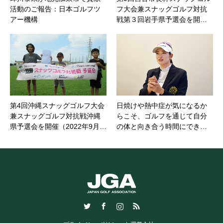
活動のご報告：日本ゴルフツ
フ大会兼スナッグゴルフ対抗
アー機構
戦第３回岩手県予選会を開…
第4回沖縄スナッグゴルフ大会
日焼けや熱中症が気になるか
兼スナッグゴルフ対抗戦沖縄
らこそ、ゴルフを通じて自分
県予選会を開催（2022年9月…
の体と向き合う時間にでき…
Twitter
Facebook
Instagram
RSS