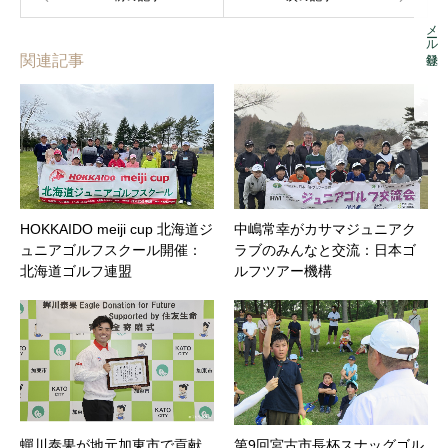
メール登録
関連記事
HOKKAIDO meiji cup 北海道ジ
中嶋常幸がカサマジュニアク
ュニアゴルフスクール開催：
ラブのみんなと交流：日本ゴ
北海道ゴルフ連盟
ルフツアー機構
蟬川泰果が地元加東市で貢献
第9回宮古市長杯スナッグゴル