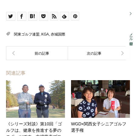
メール登録
関東ゴルフ連盟
,
KGA
,
赤城国際
関連記事
《シリーズ対談》第10回「ゴ
WGD×関西女子シニアゴルフ
ルフは、健康を推進する夢の
選手権