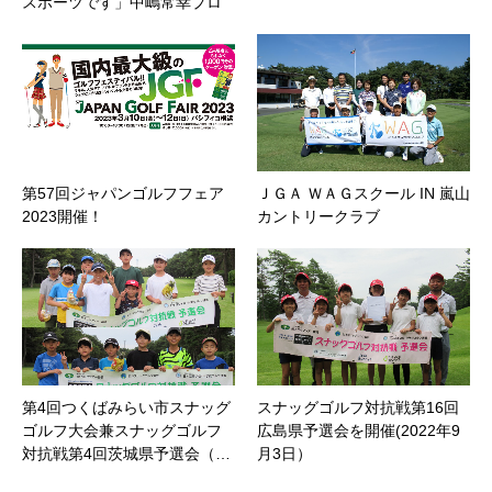
スポーツです」中嶋常幸プロ
第57回ジャパンゴルフフェア
ＪＧＡ ＷＡＧスクール IN 嵐山
2023開催！
カントリークラブ
第4回つくばみらい市スナッグ
スナッグゴルフ対抗戦第16回
ゴルフ大会兼スナッグゴルフ
広島県予選会を開催(2022年9
対抗戦第4回茨城県予選会（…
月3日）