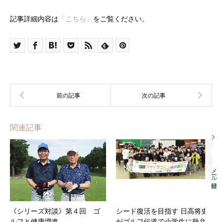
記事詳細内容は
「こちら」
をご覧ください。
関連記事
メール登録
《シリーズ対談》第４回 ゴ
シード復活を目指す 日高将史
ルフと健康増進
がゴルフ伝道で小学生に熱弁