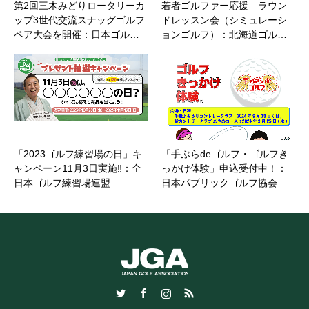
第2回三木みどりロータリーカ
若者ゴルファー応援 ラウン
ップ3世代交流スナッグゴルフ
ドレッスン会（シミュレーシ
ペア大会を開催：日本ゴル…
ョンゴルフ）：北海道ゴル…
「2023ゴルフ練習場の日」キ
「手ぶらdeゴルフ・ゴルフき
ャンペーン11月3日実施‼：全
っかけ体験」申込受付中！：
日本ゴルフ練習場連盟
日本パブリックゴルフ協会
Twitter
Facebook
Instagram
RSS