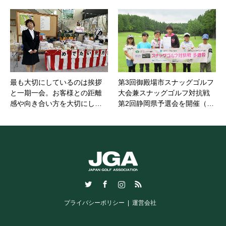
最も大切にしているのは挨拶
第3回御殿場市スナッグゴルフ
と一期一会。お客様との距離
大会兼スナッグゴルフ対抗戦
感や向き合い方を大切にし…
第2回静岡県予選会を開催（…
Twitter
Facebook
Instagram
RSS
プライバシーポリシー
運営会社