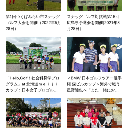
第1回つくばみらい市スナッグ
スナッグゴルフ対抗戦第15回
ゴルフ大会を開催（2022年5月
広島県予選会を開催(2021年8
28日）
月28日）
「Hello,Golf！社会科見学プロ
＜BMW 日本ゴルフツアー選手
グラム」at 北海道ｍｅｉｊｉ
権 森ビルカップ＞海外で戦う
カップ：日本女子プロゴル…
星野陸也へ「また一緒にお…