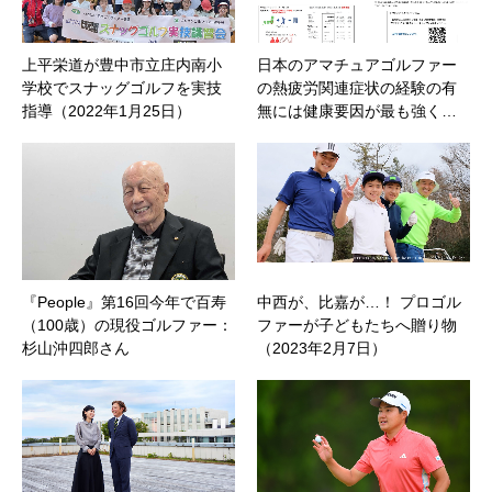
上平栄道が豊中市立庄内南小
日本のアマチュアゴルファー
学校でスナッグゴルフを実技
の熱疲労関連症状の経験の有
指導（2022年1月25日）
無には健康要因が最も強く…
『People』第16回今年で百寿
中西が、比嘉が…！ プロゴル
（100歳）の現役ゴルファー：
ファーが子どもたちへ贈り物
杉山沖四郎さん
（2023年2月7日）