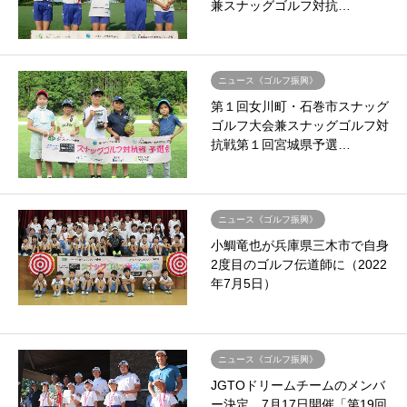
兼スナッグゴルフ対抗…
ニュース《ゴルフ振興》
第１回女川町・石巻市スナッグ
ゴルフ大会兼スナッグゴルフ対
抗戦第１回宮城県予選…
ニュース《ゴルフ振興》
小鯛竜也が兵庫県三木市で自身
2度目のゴルフ伝道師に（2022
年7月5日）
ニュース《ゴルフ振興》
JGTOドリームチームのメンバ
ー決定。7月17日開催「第19回