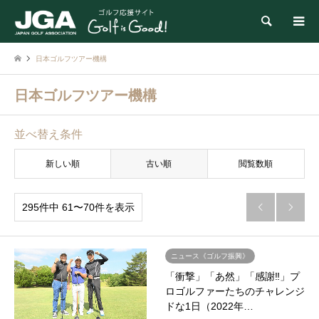
検索
日本ゴルフツアー機構
日本ゴルフツアー機構
並べ替え条件
新しい順
古い順
閲覧数順
295件中 61〜70件を表示


ニュース《ゴルフ振興》
「衝撃」「あ然」「感謝‼」プ
ロゴルファーたちのチャレンジ
ドな1日（2022年…