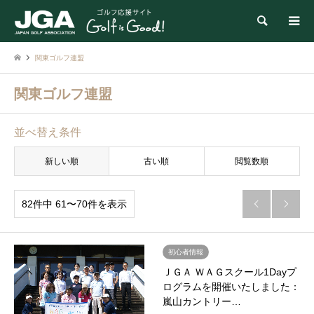
検索
関東ゴルフ連盟
関東ゴルフ連盟
並べ替え条件
新しい順
古い順
閲覧数順
82件中 61〜70件を表示


初心者情報
ＪＧＡ ＷＡＧスクール1Dayプ
ログラムを開催いたしました：
嵐山カントリー…