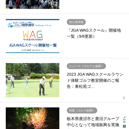
初心者情報
『JGA WAGスクール』開催地
一覧（9/8更新）
ニュース《ゴルフと健康》
2023 JGA WAGスクールラウン
ド体験ゴルフ教室開催のご報
告：東松苑ゴ…
特集《ゴルフ振興》
メール登録
栃木県鹿沼市と鹿沼グループが
中心となって地域振興を実施：