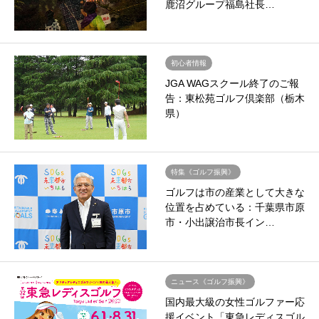
鹿沼グループ福島社長…
初心者情報
JGA WAGスクール終了のご報
告：東松苑ゴルフ倶楽部（栃木
県）
特集《ゴルフ振興》
ゴルフは市の産業として大きな
位置を占めている：千葉県市原
市・小出譲治市長イン…
ニュース《ゴルフ振興》
国内最大級の女性ゴルファー応
援イベント「東急レディスゴル