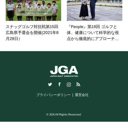
スナッグゴルフ対抗戦第15回
『People』第18回 ゴルフと
広島県予選会を開催(2021年8
体、健康について科学的な視
月28日）
点から徹底的にアプローチ…
Twitter
Facebook
Instagram
RSS
プライバシーポリシー
運営会社
© JGA All Rights Reserved.