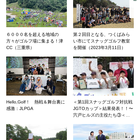
６０００名を超える地域の
第２回目となる、つくばみら
方々がゴルフ場に集まる！津
い市にてスナッグゴルフ教室
CC（三重県）
を開催（2023年3月11日）
Hello,Golf！ 熱戦＆舞台裏に
＜第1回スナッグゴルフ対抗戦
感激：JLPGA
JGTOカップ＞結果発表！！〜
宍戸ヒルズの主役たち③＜…