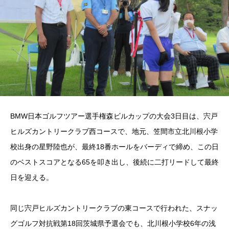
BMW日本ゴルフツアー選手権森ビルカップの大会3日目は、宍戸
ヒルズカントリークラブ西コースで、地元、笠間市立北川根小学
校出身の星野陸也が、最終18番ホールをバーディで締め、この日
のベストスコアとなる65を叩き出し、後続に二打リードして最終
日を迎える。
同じ宍戸ヒルズカントリークラブの東コースで行われた、スナッ
グゴルフ対抗戦第18回茨城県予選会でも、北川根小学校6年の浅