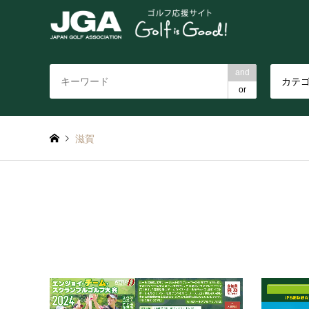
and
カテ
or
滋賀