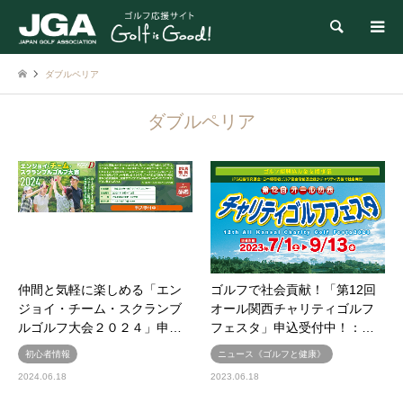
検索
ダブルペリア
ダブルペリア
仲間と気軽に楽しめる「エン
ゴルフで社会貢献！「第12回
ジョイ・チーム・スクランブ
オール関西チャリティゴルフ
ルゴルフ大会２０２４」申…
フェスタ」申込受付中！：…
初心者情報
ニュース《ゴルフと健康》
2024.06.18
2023.06.18