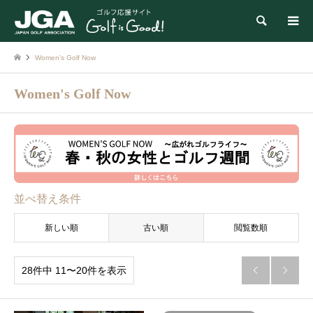
検索
Women’s Golf Now
Women's Golf Now
並べ替え条件
新しい順
古い順
閲覧数順
28件中 11〜20件を表示

