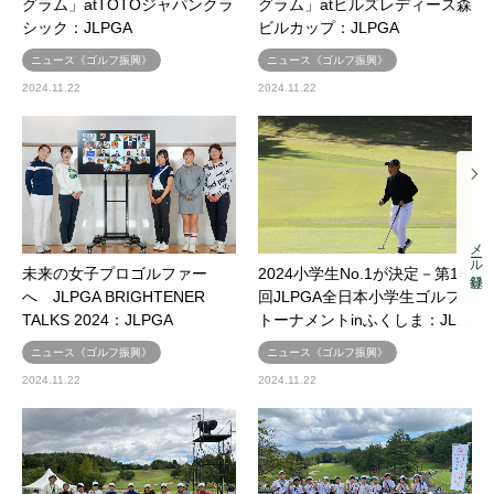
グラム」atTOTOジャパンクラ
グラム」atヒルズレディース森
シック：JLPGA
ビルカップ：JLPGA
ニュース《ゴルフ振興》
ニュース《ゴルフ振興》
2024.11.22
2024.11.22
メール登録
未来の女子プロゴルファー
2024小学生No.1が決定－第18
へ JLPGA BRIGHTENER
回JLPGA全日本小学生ゴルフ
TALKS 2024：JLPGA
トーナメントinふくしま：JL…
ニュース《ゴルフ振興》
ニュース《ゴルフ振興》
2024.11.22
2024.11.22