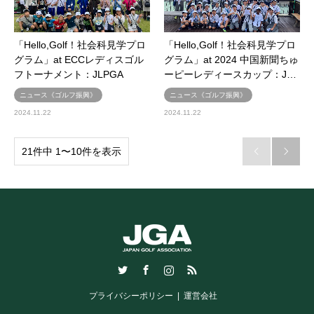
「Hello,Golf！社会科見学プロ
「Hello,Golf！社会科見学プロ
グラム」at ECCレディスゴル
グラム」at 2024 中国新聞ちゅ
フトーナメント：JLPGA
ーピーレディースカップ：J…
ニュース《ゴルフ振興》
ニュース《ゴルフ振興》
2024.11.22
2024.11.22
21件中 1〜10件を表示


Twitter
Facebook
Instagram
RSS
プライバシーポリシー
運営会社