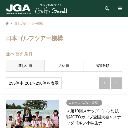
検索
日本ゴルフツアー機構
日本ゴルフツアー機構
並べ替え条件
新しい順
古い順
閲覧数順
295件中 281〜290件を表示


ニュース《ゴルフ振興》
＜第10回スナッグゴルフ対抗
戦JGTOカップ全国大会＞スナ
ッグゴルフ小学生ナ…