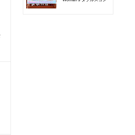
ペ開催報告：五…
パ