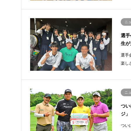
ニ
選手
生が
選手
楽し
ニ
つい
ジ」
つい