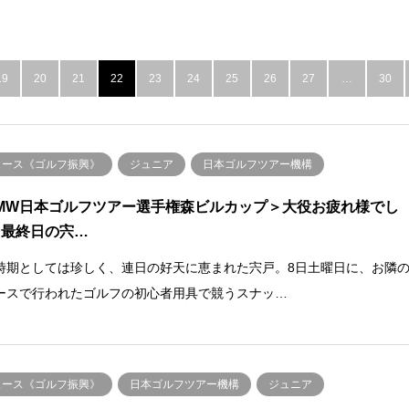
19
20
21
22
23
24
25
26
27
…
30
ュース《ゴルフ振興》
ジュニア
日本ゴルフツアー機構
MW日本ゴルフツアー選手権森ビルカップ＞大役お疲れ様でし
 最終日の宍…
時期としては珍しく、連日の好天に恵まれた宍戸。8日土曜日に、お隣
ースで行われたゴルフの初心者用具で競うスナッ…
ュース《ゴルフ振興》
日本ゴルフツアー機構
ジュニア