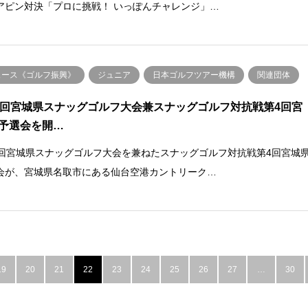
アピン対決「プロに挑戦！ いっぽんチャレンジ」…
ュース《ゴルフ振興》
ジュニア
日本ゴルフツアー機構
関連団体
2回宮城県スナッグゴルフ大会兼スナッグゴルフ対抗戦第4回宮
予選会を開…
2回宮城県スナッグゴルフ大会を兼ねたスナッグゴルフ対抗戦第4回宮城
会が、宮城県名取市にある仙台空港カントリーク…
19
20
21
22
23
24
25
26
27
…
30