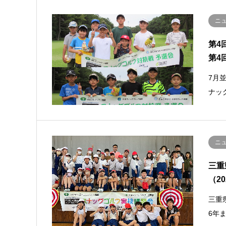
ニ
第4
第4
7月
ナッ
ニ
三重
（2
三重
6年