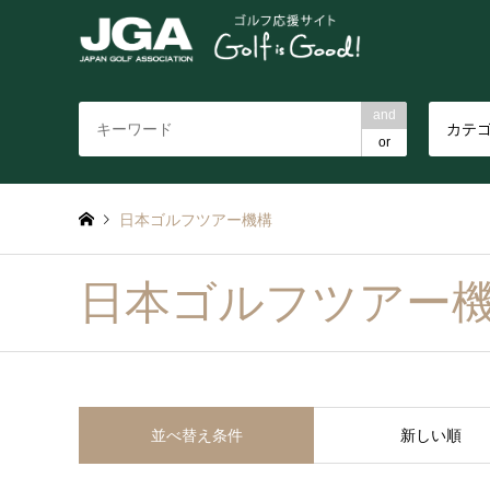
and
カテ
or
日本ゴルフツアー機構
日本ゴルフツアー
並べ替え条件
新しい順