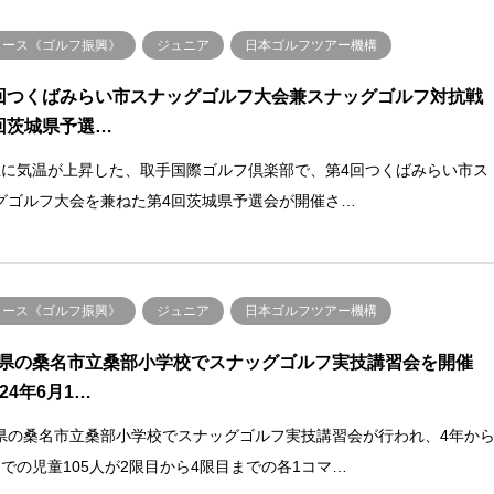
ュース《ゴルフ振興》
ジュニア
日本ゴルフツアー機構
回つくばみらい市スナッグゴルフ大会兼スナッグゴルフ対抗戦
回茨城県予選…
並に気温が上昇した、取手国際ゴルフ倶楽部で、第4回つくばみらい市ス
グゴルフ大会を兼ねた第4回茨城県予選会が開催さ…
ュース《ゴルフ振興》
ジュニア
日本ゴルフツアー機構
県の桑名市立桑部小学校でスナッグゴルフ実技講習会を開催
024年6月1…
県の桑名市立桑部小学校でスナッグゴルフ実技講習会が行われ、4年か
までの児童105人が2限目から4限目までの各1コマ…