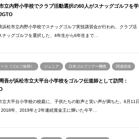
市立内野小学校でクラブ活動選択の60人がスナッグゴルフを学
JGTO
県浜松市立内野小学校でスナッグゴルフ実技講習会が行われ、クラブ活
スナッグゴルフを選択した、4年生から6年生まで…
ュース《ゴルフ振興》
ジュニア
日本ゴルフツアー機構
関連団体
周吾が浜松市立大平台小学校をゴルフ伝道師として訪問：
O
市立大平台小学校の校庭に、子供たちの歓声と笑い声が満ちた。6月11
、2018年、2019年と2年連続賞金王に輝いた今平…