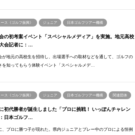
ュース《ゴルフ振興》
ジュニア
日本ゴルフツアー機構
会の初考案イベント「スペシャルメディア」を実施。地元高校
大会記者に：…
会が地元の高校生を招待し、出場選手への取材などを通して、ゴルフの
さを知ってもらう体験イベント「スペシャルメデ…
ュース《ゴルフ振興》
ジュニア
日本ゴルフツアー機構
関連団体
に初代勝者が誕生しました「プロに挑戦！ いっぽんチャレン
：日本ゴルフ…
に、プロに勝つ子が現れた。県内ジュニアとプレー中のプロによる恒例