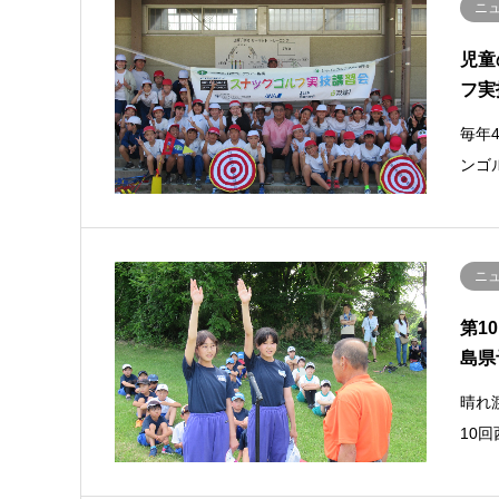
ニ
児童
フ実
毎年
ンゴ
ニ
第1
島県
晴れ
10