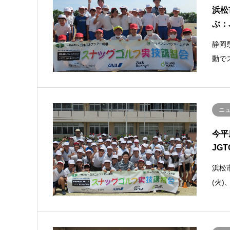
浜松
ぶ：
静岡
動で
ニ
今平
JGT
浜松
(火)