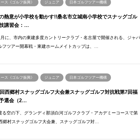
ュース《ゴルフ振興》
ジュニア
日本ゴルフツアー機構
の熱意が小学校を動かす!!桑名市立城南小学校でスナッグゴル
技講習会：…
4月に、市内の東建多度カントリークラブ・名古屋で開催される、ジャ
ルフツアー開幕戦・東建ホームメイトカップは、…
ュース《ゴルフ振興》
ジュニア
日本ゴルフツアー機構
0回西郷村スナッグゴルフ大会兼スナッグゴルフ対抗戦第7回福
予選会（2…
渡る空の下、グランディ那須白河ゴルフクラブ・アカデミーコースで第
回西郷村スナッグゴルフ大会兼、スナッグゴルフ対…