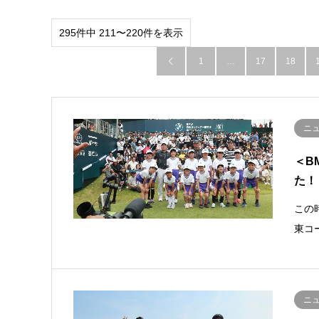
295件中 211〜220件を表示
1
…
17
18

ニ
＜B
た！
この
東コ
ニ