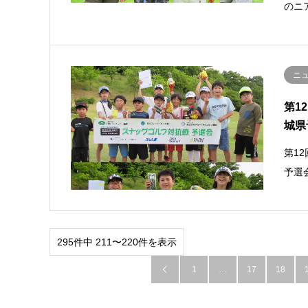
のニ
ニ
第1
城県
第1
予選
295件中 211〜220件を表示
1
…
17
18
