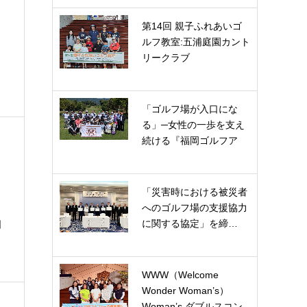
第14回 親子ふれあいゴ
ルフ教室:五浦庭園カント
リークラブ
「ゴルフ場が入口にな
る」─女性の一歩を支え
続ける『福岡ゴルフア
カ…
「災害時における被災者
へのゴルフ場の支援協力
に関する協定」を締…
日
WWW（Welcome
Wonder Woman’s）
Woman’s ダブルスコン