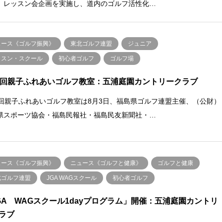
、レッスン会企画を実施し、道内のゴルフ活性化…
ュース《ゴルフ振興》
東北ゴルフ連盟
ジュニア
ッスン・スクール
初心者ゴルフ
ゴルフ場
3回親子ふれあいゴルフ教室：五浦庭園カントリークラブ
3回親子ふれあいゴルフ教室は8月3日、福島県ゴルフ連盟主催、（公財）
県スポーツ協会・福島民報社・福島民友新聞社・…
ュース《ゴルフ振興》
ニュース《ゴルフと健康》
ゴルフと健康
北ゴルフ連盟
JGA WAGスクール
初心者ゴルフ
GA WAGスクール1dayプログラム」開催：五浦庭園カントリ
ラブ