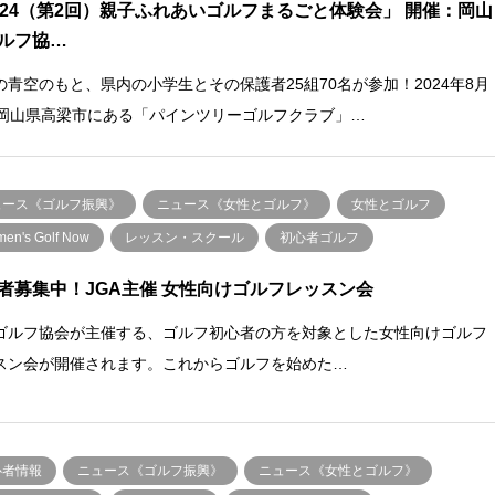
024（第2回）親子ふれあいゴルフまるごと体験会」 開催：岡山
ルフ協…
の青空のもと、県内の小学生とその保護者25組70名が参加！2024年8月
日岡山県高梁市にある「パインツリーゴルフクラブ」…
ュース《ゴルフ振興》
ニュース《女性とゴルフ》
女性とゴルフ
en's Golf Now
レッスン・スクール
初心者ゴルフ
者募集中！JGA主催 女性向けゴルフレッスン会
ゴルフ協会が主催する、ゴルフ初心者の方を対象とした女性向けゴルフ
スン会が開催されます。これからゴルフを始めた…
心者情報
ニュース《ゴルフ振興》
ニュース《女性とゴルフ》