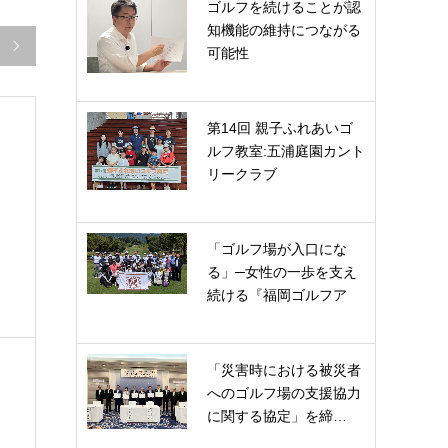
ゴルフを続けることが認
知機能の維持につながる

可能性
第14回 親子ふれあいゴ
ルフ教室:五浦庭園カント
リークラブ
「ゴルフ場が入口にな
る」─女性の一歩を支え
続ける『福岡ゴルフア
カ…
「災害時における被災者
へのゴルフ場の支援協力
に関する協定」を締…