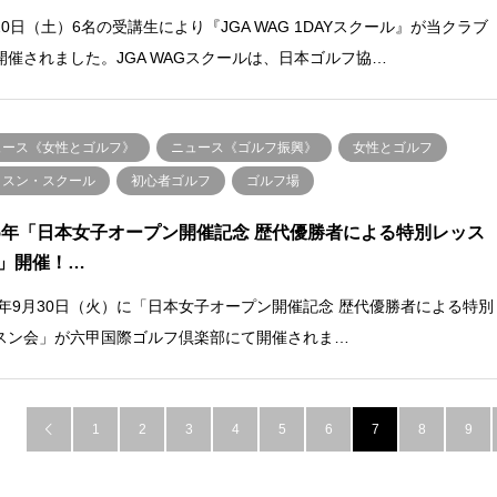
20日（土）6名の受講生により『JGA WAG 1DAYスクール』が当クラブ
開催されました。JGA WAGスクールは、日本ゴルフ協…
ュース《女性とゴルフ》
ニュース《ゴルフ振興》
女性とゴルフ
ッスン・スクール
初心者ゴルフ
ゴルフ場
25年「日本女子オープン開催記念 歴代優勝者による特別レッス
」開催！…
25年9月30日（火）に「日本女子オープン開催記念 歴代優勝者による特別
スン会」が六甲国際ゴルフ倶楽部にて開催されま…
1
2
3
4
5
6
7
8
9
