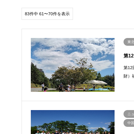
83件中 61〜70件を表示
東
第1
第1
財）
ニ
中