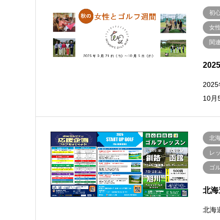
初
女
関
202
202
10
北
レ
ゴ
北海
北海