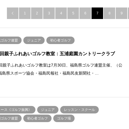
1
2
3
4
5
6
7
8
9

北ゴルフ連盟
ジュニア
初心者ゴルフ
2回親子ふれあいゴルフ教室：五浦庭園カントリークラブ
2回親子ふれあいゴルフ教室は7月30日、福島県ゴルフ連盟主催、（公
福島県スポーツ協会・福島民報社・福島民友新聞社・…
ュース《ゴルフ振興》
ジュニア
レッスン・スクール
国ゴルフ連盟
初心者ゴルフ
ゴルフ場