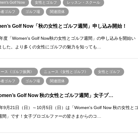
en's Golf Now
女性とゴルフ
レッスン・スクール
心者ゴルフ
ゴルフ場
関連団体
men’s Golf Now「秋の女性とゴルフ週間」申し込み開始！
6年度「Women's Golf Now秋の女性とゴルフ週間」の申し込みを開始い
ました。より多くの女性にゴルフの魅力を知っても…
ュース《ゴルフ振興》
ニュース《女性とゴルフ》
女性とゴルフ
心者ゴルフ
ゴルフ場
関連団体
omen’s Golf Now 秋の女性とゴルフ週間」女子プ…
5年9月21日（日）～10月5日（日）は「Women's Golf Now 秋の女性と
週間」です！女子プロゴルファーの皆さまからのコ…