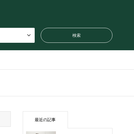
最近の記事