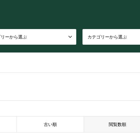
ゴリーから選ぶ
カテゴリーから選ぶ
古い順
閲覧数順