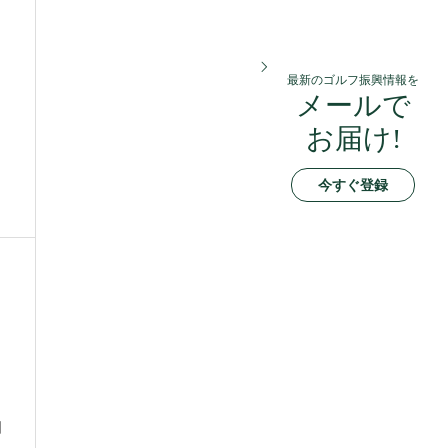
最新のゴルフ振興情報を
メールで
お届け!
今すぐ登録
団