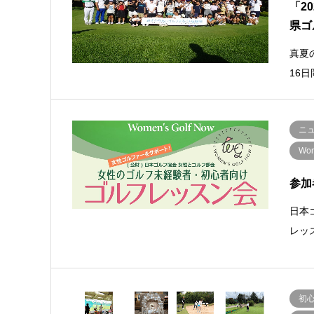
「2
県ゴ
真夏
16
ニ
Wom
参加
日本
レッ
初