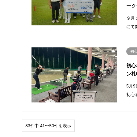
ーク
９月
にて
初
初心
ン札
5月
初心
83件中 41〜50件を表示