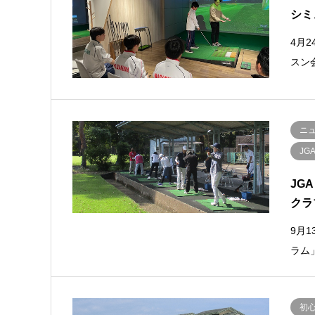
シミ
4月2
スン
ニ
JG
JG
クラ
9月
ラム
初