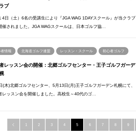
ラブ
１4日（土）6名の受講生により『JGA WAG 1DAYスクール』が当クラブ
開催されました。JGA WAGスクールは、日本ゴルフ協…
心者情報
北海道ゴルフ連盟
レッスン・スクール
初心者ゴルフ
者レッスン会の開催：北郷ゴルフセンター・王子ゴルフガーデ
幌
9日(木)北郷ゴルフセンター、5月13日(月)王子ゴルフガーデン札幌にて、
者レッスン会を開催しました。高校生～40代のゴ…
1
2
3
4
5
6
7
8
9
