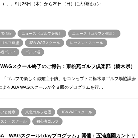
））」。9月26日（木）から29日（日）に大利根カン…
心者情報
ニュース《ゴルフ振興》
ニュース《ゴルフと健康》
東ゴルフ連盟
JGA WAGスクール
レッスン・スクール
心者ゴルフ
ゴルフ場
A WAGスクール終了のご報告：東松苑ゴルフ倶楽部（栃木県）
、「ゴルフで楽しく認知症予防」をコンセプトに栃木県ゴルフ場協議会
によるJGA WAGスクールが全８回のプログラムを行…
ルフと健康
東北ゴルフ連盟
JGA WAGスクール
ッスン・スクール
初心者ゴルフ
GA WAGスクール1dayプログラム」開催：五浦庭園カントリ