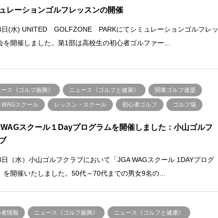
ュレーションゴルフレッスンの開催
4日(水) UNITED GOLFZONE PARKにてシミュレーションゴルフレ
会を開催しました。第1部は高校生の初心者ゴルファー…
ュース《ゴルフ振興》
ニュース《ゴルフと健康》
関東ゴルフ連盟
A WAGスクール
レッスン・スクール
初心者ゴルフ
ゴルフ場
A WAGスクール１Dayプログラムを開催しました：小山ゴルフ
ブ
13日（水）小山ゴルフクラブにおいて「JGA WAGスクール 1DAYプログ
」を開催いたしました。50代～70代までの男女9名の…
心者情報
ニュース《ゴルフ振興》
ニュース《ゴルフと健康》