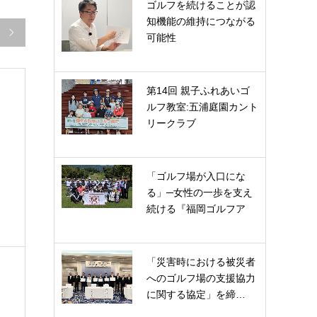
ゴルフを続けることが認
知機能の維持につながる

可能性
第14回 親子ふれあいゴ
ルフ教室:五浦庭園カント
リークラブ
「ゴルフ場が入口にな
る」─女性の一歩を支え
続ける『福岡ゴルフア
カ…
「災害時における被災者
へのゴルフ場の支援協力
に関する協定」を締…