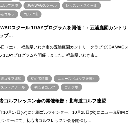
北ゴルフ連盟
JGA WAGスクール
レッスン・スクール
心者ゴルフ
ゴルフ場
A WAGスクール 1DAYプログラムを開催！：五浦庭園カントリ
ラブ…
16日（土）、福島県いわき市の五浦庭園カントリークラブでJGA WAGス
ル 1DAYプログラムを開催しました。福島県いわき市…
海道ゴルフ連盟
初心者情報
ニュース《ゴルフ振興》
ッスン・スクール
初心者ゴルフ
ゴルフ場
者ゴルフレッスン会の開催報告：北海道ゴルフ連盟
3年10月17日(火)に北郷ゴルフセンター、10月25日(水)にニュー真駒内ゴ
センターにて、初心者ゴルフレッスン会を開催し…