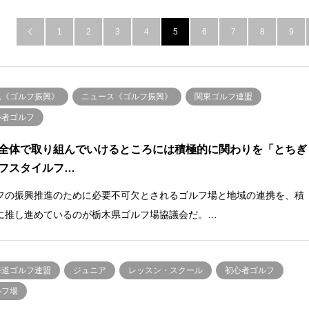
1
2
3
4
5
6
7
8
9

集《ゴルフ振興》
ニュース《ゴルフ振興》
関東ゴルフ連盟
心者ゴルフ
全体で取り組んでいけるところには積極的に関わりを「とちぎ
フスタイルフ…
フの振興推進のために必要不可欠とされるゴルフ場と地域の連携を、積
に推し進めているのが栃木県ゴルフ場協議会だ。…
海道ゴルフ連盟
ジュニア
レッスン・スクール
初心者ゴルフ
ルフ場