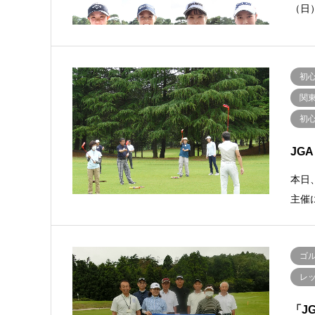
（日
初
関
初
JG
本日
主催
ゴ
レ
「J