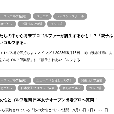
ュース《ゴルフ振興》
ジュニア
レッスン・スクール
心者ゴルフ
中国ゴルフ連盟
ゴルフ場
たちの中から将来プロゴルファーが誕生するかも！？「親子ふ
いゴルフまる…
のゴルフ場で気持ちよくスイング！2023年8月16日、岡山県総社市にあ
鬼ノ城ゴルフ倶楽部」にて親子ふれあいゴルフまる…
ュース《ゴルフ振興》
ニュース《女性とゴルフ》
関東ゴルフ連盟
性とゴルフ
日本女子プロゴルフ協会
初心者ゴルフ
ゴルフ場
女性とゴルフ週間 日本女子オープン出場プロへ質問！
から実施されている「秋の女性とゴルフ週間（9月15日（日）～29日