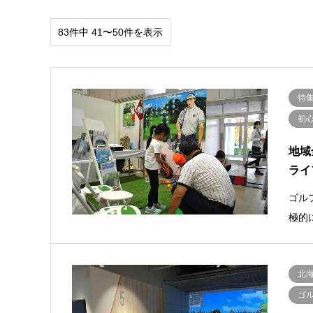
83件中 41〜50件を表示
特
初
地域
ライ
ゴル
極的
北
ゴ