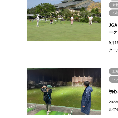
東
初
JG
ーク
9月
クー
北
レ
初心
202
ルフ