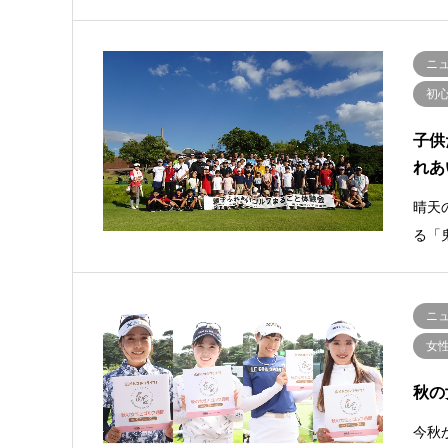
ニ
初
子供
れあ
晴天
る「
ニ
女
秋の
今秋