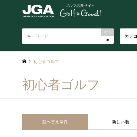
and
カテ
or
初心者ゴルフ
初心者ゴルフ
並べ替え条件
新しい順